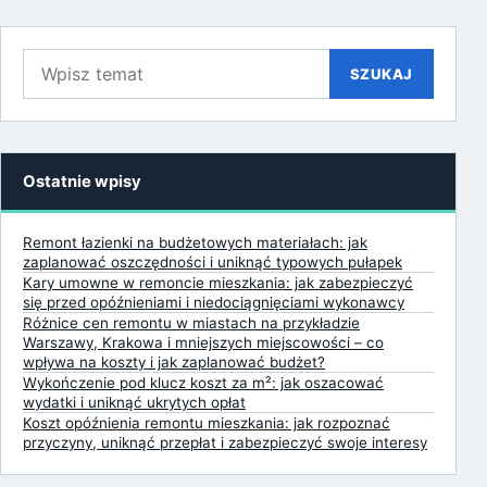
Szukaj:
SZUKAJ
Ostatnie wpisy
Remont łazienki na budżetowych materiałach: jak
zaplanować oszczędności i uniknąć typowych pułapek
Kary umowne w remoncie mieszkania: jak zabezpieczyć
się przed opóźnieniami i niedociągnięciami wykonawcy
Różnice cen remontu w miastach na przykładzie
Warszawy, Krakowa i mniejszych miejscowości – co
wpływa na koszty i jak zaplanować budżet?
Wykończenie pod klucz koszt za m²: jak oszacować
wydatki i uniknąć ukrytych opłat
Koszt opóźnienia remontu mieszkania: jak rozpoznać
przyczyny, uniknąć przepłat i zabezpieczyć swoje interesy