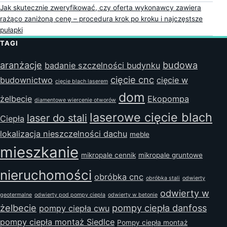
Jak skutecznie zweryfikować, czy oferta wykonawcy zawiera
rażąco zaniżoną cenę – procedura krok po kroku i najczęstsze
pułapki
TAGI
aranżacje
budowa
badanie szczelności budynku
cięcie cnc
budownictwo
cięcie w
cięcie blach laserem
dom
żelbecie
Ekopompa
diamentowe wiercenie otworów
laserowe cięcie blach
laser do stali
Ciepła
lokalizacja nieszczelności dachu
meble
mieszkanie
mikropale cennik
mikropale gruntowe
nieruchomości
obróbka cnc
obróbka stali
odwierty
odwierty w
geotermalne
odwierty pod pompy ciepła
odwierty w betonie
żelbecie
pompy ciepła danfoss
pompy ciepła cwu
pompy ciepła montaż Siedlce
Pompy ciepła montaż