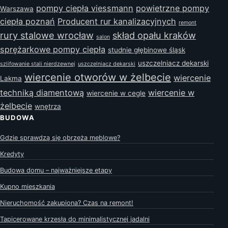
pompy ciepła viessmann
powietrzne pompy
Warszawa
ciepła poznań
Producent rur kanalizacyjnych
remont
rury stalowe wrocław
skład opału kraków
salon
sprężarkowe pompy ciepła
studnie głębinowe śląsk
uszczelniacz dekarski
szlifowanie stali nierdzewnej
uszczelniacz dekarski
wiercenie otworów w żelbecie
wiercenie
Lakma
techniką diamentową
wiercenie w
wiercenie w cegle
żelbecie
wnętrza
BUDOWA
Gdzie sprawdzą się obrzeża meblowe?
Kredyty
Budowa domu – najważniejsze etapy
Kupno mieszkania
Nieruchomość zakupiona? Czas na remont!
Tapicerowane krzesła do minimalistycznej jadalni