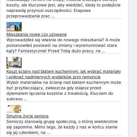
koszty, ale kluczowe jest, aby wiedzieć, kiedy to podejście
naprawdę przynosi oszczędności. Etapowe
przeprowadzanie prac …
Mieszkania nowe czy używane
Wprowadziłeś się właśnie do nowego mieszkania? A może
postanowiłeś postawić na zmiany i wyremontować stare
kąty? Fantastycznie! Przed Tobą dużo pracy, na …
Koszt ściany nad blatem kuchennym: jak wybrać materiały
i uniknąć nadmiernych wydatków przy remoncie
Wybór materiałów na ścianę nad blatem kuchennym może
być przytłaczający, zwłaszcza gdy stajesz przed
dylematem łączenia kosztów z trwałością. Kluczem do
sukcesu …
Smutne życie seniora
Seniorzy stanowią grupę społeczną, o której wielokrotnie
się zapomina. Mimo tego, że każdy z nas w końcu stanie
się jej członkiem, na …