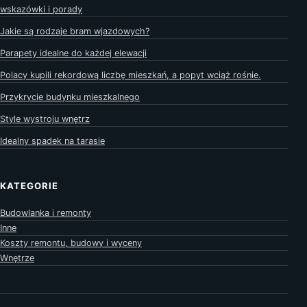
wskazówki i porady
Jakie są rodzaje bram wjazdowych?
Parapety idealne do każdej elewacji
Polacy kupili rekordową liczbę mieszkań, a popyt wciąż rośnie.
Przykrycie budynku mieszkalnego
Style wystroju wnętrz
Idealny spadek na tarasie
KATEGORIE
Budowlanka i remonty
Inne
Koszty remontu, budowy i wyceny
Wnętrze