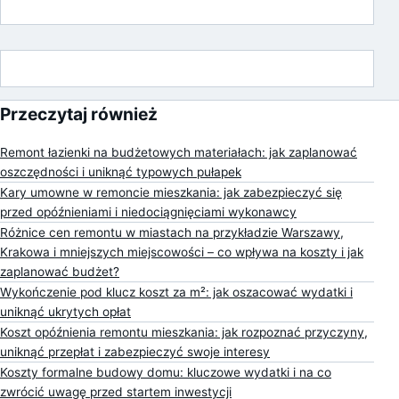
Przeczytaj również
Remont łazienki na budżetowych materiałach: jak zaplanować
oszczędności i uniknąć typowych pułapek
Kary umowne w remoncie mieszkania: jak zabezpieczyć się
przed opóźnieniami i niedociągnięciami wykonawcy
Różnice cen remontu w miastach na przykładzie Warszawy,
Krakowa i mniejszych miejscowości – co wpływa na koszty i jak
zaplanować budżet?
Wykończenie pod klucz koszt za m²: jak oszacować wydatki i
uniknąć ukrytych opłat
Koszt opóźnienia remontu mieszkania: jak rozpoznać przyczyny,
uniknąć przepłat i zabezpieczyć swoje interesy
Koszty formalne budowy domu: kluczowe wydatki i na co
zwrócić uwagę przed startem inwestycji