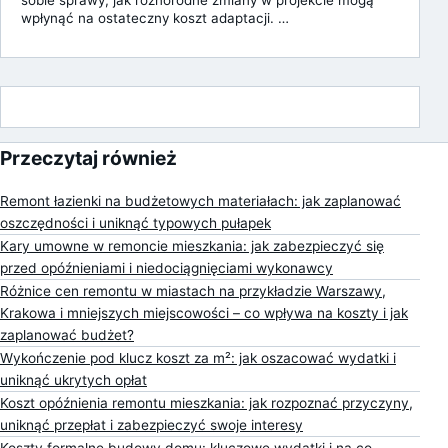
wpłynąć na ostateczny koszt adaptacji. …
Przeczytaj również
Remont łazienki na budżetowych materiałach: jak zaplanować
oszczędności i uniknąć typowych pułapek
Kary umowne w remoncie mieszkania: jak zabezpieczyć się
przed opóźnieniami i niedociągnięciami wykonawcy
Różnice cen remontu w miastach na przykładzie Warszawy,
Krakowa i mniejszych miejscowości – co wpływa na koszty i jak
zaplanować budżet?
Wykończenie pod klucz koszt za m²: jak oszacować wydatki i
uniknąć ukrytych opłat
Koszt opóźnienia remontu mieszkania: jak rozpoznać przyczyny,
uniknąć przepłat i zabezpieczyć swoje interesy
Koszty formalne budowy domu: kluczowe wydatki i na co