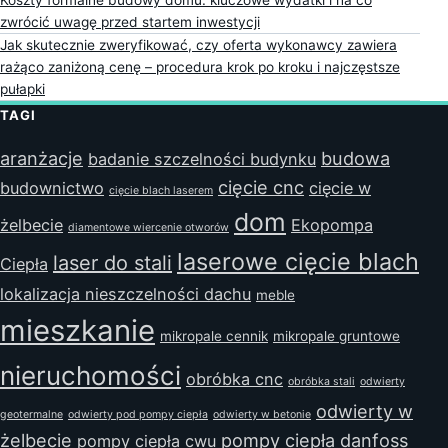
zwrócić uwagę przed startem inwestycji
Jak skutecznie zweryfikować, czy oferta wykonawcy zawiera
rażąco zaniżoną cenę – procedura krok po kroku i najczęstsze
pułapki
TAGI
aranżacje
budowa
badanie szczelności budynku
cięcie cnc
budownictwo
cięcie w
cięcie blach laserem
dom
żelbecie
Ekopompa
diamentowe wiercenie otworów
laserowe cięcie blach
laser do stali
Ciepła
lokalizacja nieszczelności dachu
meble
mieszkanie
mikropale cennik
mikropale gruntowe
nieruchomości
obróbka cnc
obróbka stali
odwierty
odwierty w
geotermalne
odwierty pod pompy ciepła
odwierty w betonie
żelbecie
pompy ciepła danfoss
pompy ciepła cwu