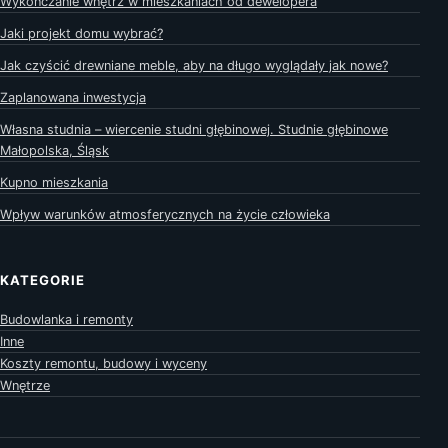
Wykończanie wnętrz w mieszkaniach od dewelopera
Jaki projekt domu wybrać?
Jak czyścić drewniane meble, aby na długo wyglądały jak nowe?
Zaplanowana inwestycja
Własna studnia – wiercenie studni głębinowej. Studnie głębinowe
Małopolska, Śląsk
Kupno mieszkania
Wpływ warunków atmosferycznych na życie człowieka
KATEGORIE
Budowlanka i remonty
Inne
Koszty remontu, budowy i wyceny
Wnętrze