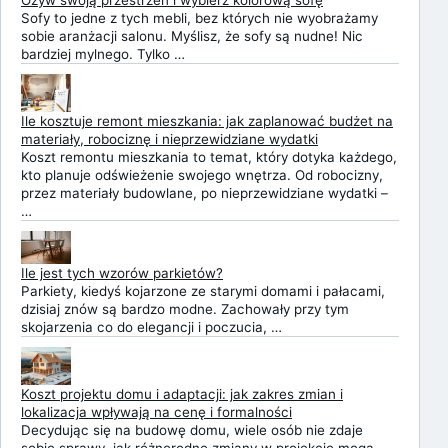
Ożyw swoją przestrzeń i wybierz kolorową sofę
Sofy to jedne z tych mebli, bez których nie wyobrażamy
sobie aranżacji salonu. Myślisz, że sofy są nudne! Nic
bardziej mylnego. Tylko …
Ile kosztuje remont mieszkania: jak zaplanować budżet na
materiały, robociznę i nieprzewidziane wydatki
Koszt remontu mieszkania to temat, który dotyka każdego,
kto planuje odświeżenie swojego wnętrza. Od robocizny,
przez materiały budowlane, po nieprzewidziane wydatki –
…
Ile jest tych wzorów parkietów?
Parkiety, kiedyś kojarzone ze starymi domami i pałacami,
dzisiaj znów są bardzo modne. Zachowały przy tym
skojarzenia co do elegancji i poczucia, …
Koszt projektu domu i adaptacji: jak zakres zmian i
lokalizacja wpływają na cenę i formalności
Decydując się na budowę domu, wiele osób nie zdaje
sobie sprawy, jak różnorodne zmiany w projekcie mogą