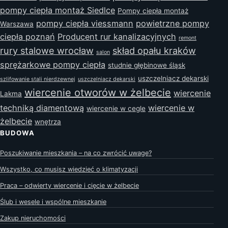
pompy ciepła montaż Siedlce
Pompy ciepła montaż
pompy ciepła viessmann
powietrzne pompy
Warszawa
ciepła poznań
Producent rur kanalizacyjnych
remont
rury stalowe wrocław
skład opału kraków
salon
sprężarkowe pompy ciepła
studnie głębinowe śląsk
uszczelniacz dekarski
szlifowanie stali nierdzewnej
uszczelniacz dekarski
wiercenie otworów w żelbecie
wiercenie
Lakma
techniką diamentową
wiercenie w
wiercenie w cegle
żelbecie
wnętrza
BUDOWA
Poszukiwanie mieszkania – na co zwrócić uwagę?
Wszystko, co musisz wiedzieć o klimatyzacji
Praca – odwierty wiercenie i cięcie w żelbecie
Ślub i wesele i wspólne mieszkanie
Zakup nieruchomości