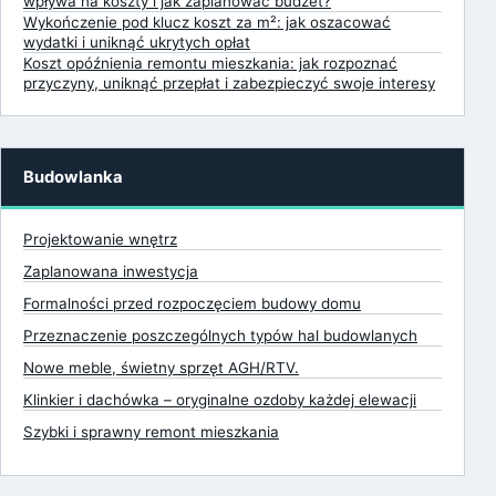
wpływa na koszty i jak zaplanować budżet?
Wykończenie pod klucz koszt za m²: jak oszacować
wydatki i uniknąć ukrytych opłat
Koszt opóźnienia remontu mieszkania: jak rozpoznać
przyczyny, uniknąć przepłat i zabezpieczyć swoje interesy
Budowlanka
Projektowanie wnętrz
Zaplanowana inwestycja
Formalności przed rozpoczęciem budowy domu
Przeznaczenie poszczególnych typów hal budowlanych
Nowe meble, świetny sprzęt AGH/RTV.
Klinkier i dachówka – oryginalne ozdoby każdej elewacji
Szybki i sprawny remont mieszkania