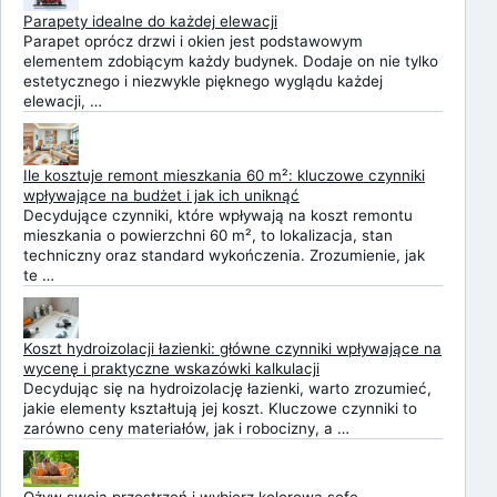
Parapety idealne do każdej elewacji
Parapet oprócz drzwi i okien jest podstawowym
elementem zdobiącym każdy budynek. Dodaje on nie tylko
estetycznego i niezwykle pięknego wyglądu każdej
elewacji, …
Ile kosztuje remont mieszkania 60 m²: kluczowe czynniki
wpływające na budżet i jak ich uniknąć
Decydujące czynniki, które wpływają na koszt remontu
mieszkania o powierzchni 60 m², to lokalizacja, stan
techniczny oraz standard wykończenia. Zrozumienie, jak
te …
Koszt hydroizolacji łazienki: główne czynniki wpływające na
wycenę i praktyczne wskazówki kalkulacji
Decydując się na hydroizolację łazienki, warto zrozumieć,
jakie elementy kształtują jej koszt. Kluczowe czynniki to
zarówno ceny materiałów, jak i robocizny, a …