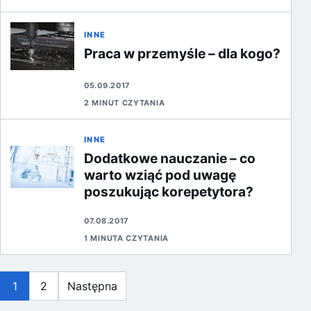
INNE
Praca w przemyśle – dla kogo?
05.09.2017
2 MINUT CZYTANIA
INNE
Dodatkowe nauczanie – co
warto wziąć pod uwagę
poszukując korepetytora?
07.08.2017
1 MINUTA CZYTANIA
Stronicowanie wpisów
1
2
Następna