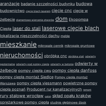
aranżacje
budowa
badanie szczelności budynku
cięcie cnc
budownictwo
cięcie w
cięcie blach laserem
dom
żelbecie
Ekopompa
diamentowe wiercenie otworów
laserowe cięcie blach
laser do stali
Ciepła
lokalizacja nieszczelności dachu
meble
mieszkanie
mikropale cennik
mikropale gruntowe
nieruchomości
obróbka cnc
obróbka stali
odwierty
odwierty w
geotermalne
odwierty pod pompy ciepła
odwierty w betonie
żelbecie
pompy ciepła danfoss
pompy ciepła cwu
pompy ciepła montaż Siedlce
Pompy ciepła montaż
pompy ciepła viessmann
powietrzne pompy
Warszawa
ciepła poznań
Producent rur kanalizacyjnych
remont
rury stalowe wrocław
skład opału kraków
salon
sprężarkowe pompy ciepła
studnie głębinowe śląsk