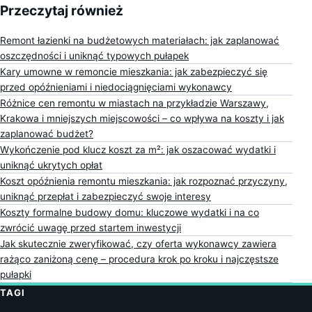
Przeczytaj również
Remont łazienki na budżetowych materiałach: jak zaplanować
oszczędności i uniknąć typowych pułapek
Kary umowne w remoncie mieszkania: jak zabezpieczyć się
przed opóźnieniami i niedociągnięciami wykonawcy
Różnice cen remontu w miastach na przykładzie Warszawy,
Krakowa i mniejszych miejscowości – co wpływa na koszty i jak
zaplanować budżet?
Wykończenie pod klucz koszt za m²: jak oszacować wydatki i
uniknąć ukrytych opłat
Koszt opóźnienia remontu mieszkania: jak rozpoznać przyczyny,
uniknąć przepłat i zabezpieczyć swoje interesy
Koszty formalne budowy domu: kluczowe wydatki i na co
zwrócić uwagę przed startem inwestycji
Jak skutecznie zweryfikować, czy oferta wykonawcy zawiera
rażąco zaniżoną cenę – procedura krok po kroku i najczęstsze
pułapki
TAGI