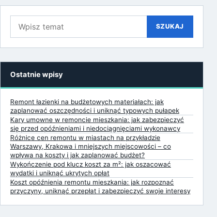
Szukaj:
SZUKAJ
Ostatnie wpisy
Remont łazienki na budżetowych materiałach: jak
zaplanować oszczędności i uniknąć typowych pułapek
Kary umowne w remoncie mieszkania: jak zabezpieczyć
się przed opóźnieniami i niedociągnięciami wykonawcy
Różnice cen remontu w miastach na przykładzie
Warszawy, Krakowa i mniejszych miejscowości – co
wpływa na koszty i jak zaplanować budżet?
Wykończenie pod klucz koszt za m²: jak oszacować
wydatki i uniknąć ukrytych opłat
Koszt opóźnienia remontu mieszkania: jak rozpoznać
przyczyny, uniknąć przepłat i zabezpieczyć swoje interesy