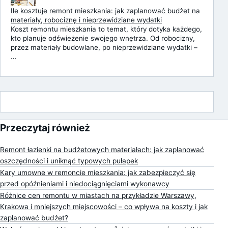
Ile kosztuje remont mieszkania: jak zaplanować budżet na
materiały, robociznę i nieprzewidziane wydatki
Koszt remontu mieszkania to temat, który dotyka każdego,
kto planuje odświeżenie swojego wnętrza. Od robocizny,
przez materiały budowlane, po nieprzewidziane wydatki –
…
Przeczytaj również
Remont łazienki na budżetowych materiałach: jak zaplanować
oszczędności i uniknąć typowych pułapek
Kary umowne w remoncie mieszkania: jak zabezpieczyć się
przed opóźnieniami i niedociągnięciami wykonawcy
Różnice cen remontu w miastach na przykładzie Warszawy,
Krakowa i mniejszych miejscowości – co wpływa na koszty i jak
zaplanować budżet?