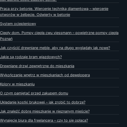
Praca przy betonie. Wiercenie techniką diamentową – wiercenie
otworów w żelbecie. Odwierty w betonie
System ociepleniowy
Ciepły dom. Pompy ciepła cwu viessmann – powietrzne pompy ciepła
Poznań
Jak czyścić drewniane meble, aby na długo wyglądały jak nowe?
Jakie są rodzaje bram wjazdowych?
Drewniane drzwi zewnętrzne do mieszkania
Wykończanie wnętrz w mieszkaniach od dewelopera
Kolory w mieszkaniu
O czym pamiętać przed zakupem domu
Układanie kostki brukowej – jak zrobić to dobrze?
Jak znaleźć dobre mieszkanie w nieznanym mieście?
Wynajęcie biura dla freelancera – czy to się opłaca?