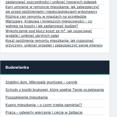
zaplanować oszczędności i uniknąć typowych pułapek
Kary umowne w remoncie mieszkania: jak zabezpieczyć
się przed opóźnieniami i niedociągnięciami wykonawcy
Różnice cen remontu w miastach na przykładzie
Warszawy, Krakowa i mniejszych miejscowości – co
wpływa na koszty i jak zaplanować budżet?
Wykończenie pod klucz koszt za m²: jak oszacować
wydatki i uniknąć ukrytych opłat
Koszt opóźnienia remontu mieszkania: jak rozpoznać
przyczyny, uniknąć przepłat i zabezpieczyć swoje interesy
Budowlanka
Stabilny dom. Mikropale gruntowe – cennik
Schody z kostki brukowej, które spełnią Twoje oczekiwania
Poszukiwanie mieszkania
Kupno mieszkania – o czym trzeba pamiętać?
Praca – odwierty wiercenie i cięcie w żelbecie