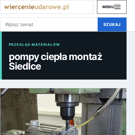
MENU
Szukaj:
SZUKAJ
PRZEGLĄD MATERIAŁÓW
pompy ciepła montaż
Siedlce