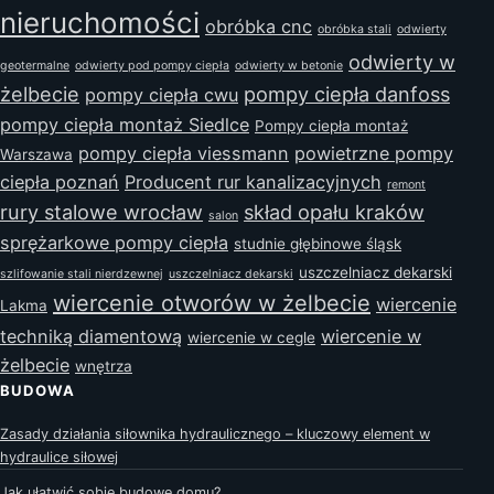
nieruchomości
obróbka cnc
obróbka stali
odwierty
odwierty w
geotermalne
odwierty pod pompy ciepła
odwierty w betonie
żelbecie
pompy ciepła danfoss
pompy ciepła cwu
pompy ciepła montaż Siedlce
Pompy ciepła montaż
pompy ciepła viessmann
powietrzne pompy
Warszawa
ciepła poznań
Producent rur kanalizacyjnych
remont
rury stalowe wrocław
skład opału kraków
salon
sprężarkowe pompy ciepła
studnie głębinowe śląsk
uszczelniacz dekarski
szlifowanie stali nierdzewnej
uszczelniacz dekarski
wiercenie otworów w żelbecie
wiercenie
Lakma
techniką diamentową
wiercenie w
wiercenie w cegle
żelbecie
wnętrza
BUDOWA
Zasady działania siłownika hydraulicznego – kluczowy element w
hydraulice siłowej
Jak ułatwić sobie budowę domu?