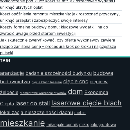
Wykończenie pod klucz koszt za m²: jak oszacować wydatki i
uniknąć ukrytych opłat
Koszt opóźnienia remontu mieszkania: jak rozpoznać przyczyny,
uniknąć przepłat i zabezpieczyć swoje interesy
Koszty formalne budowy domu: kluczowe wydatki i na co
zwrócić uwagę przed startem inwestycji
Jak skutecznie zweryfikować, czy oferta wykonawcy zawiera
rażąco zaniżoną cenę – procedura krok po kroku i najczęstsze
pułapki
TAGI
aranżacje
budowa
badanie szczelności budynku
cięcie cnc
budownictwo
cięcie w
cięcie blach laserem
dom
żelbecie
Ekopompa
diamentowe wiercenie otworów
laserowe cięcie blach
laser do stali
Ciepła
lokalizacja nieszczelności dachu
meble
mieszkanie
mikropale cennik
mikropale gruntowe