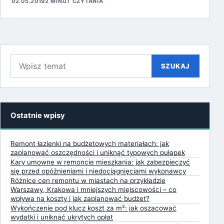
02.05.2019
2 MINUT CZYTANIA
Szukaj:
SZUKAJ
Ostatnie wpisy
Remont łazienki na budżetowych materiałach: jak
zaplanować oszczędności i uniknąć typowych pułapek
Kary umowne w remoncie mieszkania: jak zabezpieczyć
się przed opóźnieniami i niedociągnięciami wykonawcy
Różnice cen remontu w miastach na przykładzie
Warszawy, Krakowa i mniejszych miejscowości – co
wpływa na koszty i jak zaplanować budżet?
Wykończenie pod klucz koszt za m²: jak oszacować
wydatki i uniknąć ukrytych opłat