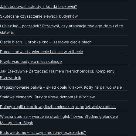
Jak zbudować schody z kostki brukowej?
Skuteczne czyszczenie elewacji budynków
Lubisz ład i porządek? Przemyśl, czy aranżacja twojego domu ci to
ułatwia.
Cięcie blach. Obróbka cnc – laserowe cięcie blach
Praca – odwierty wiercenie i cięcie w żelbecie
Przykrycie budynku mieszkalnego
Jak Efektywnie Zarządzać Najmem Nieruchomości: Kompletny
Przewodnik
Magazynowanie paliwa – skład opału Kraków. Kotły na paliwo stałe
Stalowe elementy. Rury stalowe demontaż Wrocław
Polacy kupili rekordową liczbę mieszkań, a popyt wciąż rośnie.
Własna studnia – wiercenie studni głębinowej. Studnie głębinowe
Małopolska, Śląsk
Budowa domu – na czym możemy oszczędzić?