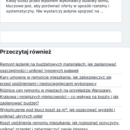
Kiedy stoisz przed wyborem wykonawcy budowy domu,
kluczowe jest, aby porównać oferty w sposób rzetelny i
systematyczny. Nie wystarczy jedynie spojrzeć na …
Przeczytaj również
Remont łazienki na budżetowych materiałach: jak zaplanować
oszczędności i uniknąć typowych pułapek
Kary umowne w remoncie mieszkania: jak zabezpieczyć się
przed opóźnieniami i niedociągnięciami wykonawcy
Różnice cen remontu w miastach na przykładzie Warszawy,
Krakowa i mniejszych miejscowości – co wpływa na koszty i jak
zaplanować budżet?
Wykończenie pod klucz koszt za m²: jak oszacować wydatki i
uniknąć ukrytych opłat
Koszt opóźnienia remontu mieszkania: jak rozpoznać przyczyny,
uniknąć przepłat i zabezpieczyć swoje interesy