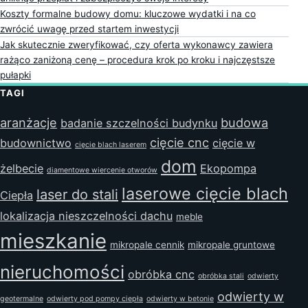
Koszty formalne budowy domu: kluczowe wydatki i na co
zwrócić uwagę przed startem inwestycji
Jak skutecznie zweryfikować, czy oferta wykonawcy zawiera
rażąco zaniżoną cenę – procedura krok po kroku i najczęstsze
pułapki
TAGI
aranżacje
budowa
badanie szczelności budynku
cięcie cnc
budownictwo
cięcie w
cięcie blach laserem
dom
żelbecie
Ekopompa
diamentowe wiercenie otworów
laserowe cięcie blach
laser do stali
Ciepła
lokalizacja nieszczelności dachu
meble
mieszkanie
mikropale cennik
mikropale gruntowe
nieruchomości
obróbka cnc
obróbka stali
odwierty
odwierty w
geotermalne
odwierty pod pompy ciepła
odwierty w betonie