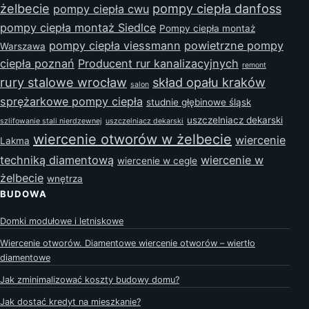
żelbecie
pompy ciepła danfoss
pompy ciepła cwu
pompy ciepła montaż Siedlce
Pompy ciepła montaż
pompy ciepła viessmann
powietrzne pompy
Warszawa
ciepła poznań
Producent rur kanalizacyjnych
remont
rury stalowe wrocław
skład opału kraków
salon
sprężarkowe pompy ciepła
studnie głębinowe śląsk
uszczelniacz dekarski
szlifowanie stali nierdzewnej
uszczelniacz dekarski
wiercenie otworów w żelbecie
wiercenie
Lakma
techniką diamentową
wiercenie w
wiercenie w cegle
żelbecie
wnętrza
BUDOWA
Domki modułowe i letniskowe
Wiercenie otworów. Diamentowe wiercenie otworów – wiertło
diamentowe
Jak zminimalizować koszty budowy domu?
Jak dostać kredyt na mieszkanie?