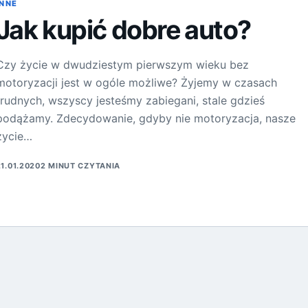
INNE
Jak kupić dobre auto?
Czy życie w dwudziestym pierwszym wieku bez
motoryzacji jest w ogóle możliwe? Żyjemy w czasach
trudnych, wszyscy jesteśmy zabiegani, stale gdzieś
podążamy. Zdecydowanie, gdyby nie motoryzacja, nasze
życie…
21.01.2020
2 MINUT CZYTANIA