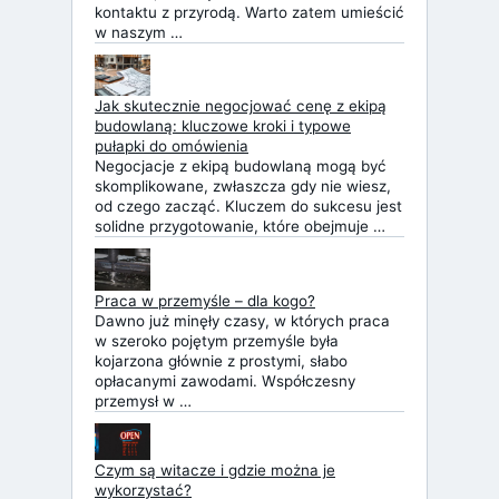
kontaktu z przyrodą. Warto zatem umieścić
w naszym …
Jak skutecznie negocjować cenę z ekipą
budowlaną: kluczowe kroki i typowe
pułapki do omówienia
Negocjacje z ekipą budowlaną mogą być
skomplikowane, zwłaszcza gdy nie wiesz,
od czego zacząć. Kluczem do sukcesu jest
solidne przygotowanie, które obejmuje …
Praca w przemyśle – dla kogo?
Dawno już minęły czasy, w których praca
w szeroko pojętym przemyśle była
kojarzona głównie z prostymi, słabo
opłacanymi zawodami. Współczesny
przemysł w …
Czym są witacze i gdzie można je
wykorzystać?