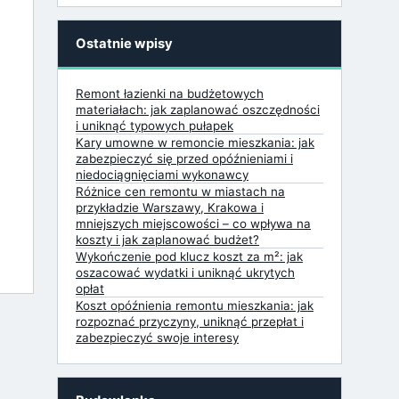
Ostatnie wpisy
Remont łazienki na budżetowych
materiałach: jak zaplanować oszczędności
i uniknąć typowych pułapek
Kary umowne w remoncie mieszkania: jak
zabezpieczyć się przed opóźnieniami i
niedociągnięciami wykonawcy
Różnice cen remontu w miastach na
przykładzie Warszawy, Krakowa i
mniejszych miejscowości – co wpływa na
koszty i jak zaplanować budżet?
Wykończenie pod klucz koszt za m²: jak
oszacować wydatki i uniknąć ukrytych
opłat
Koszt opóźnienia remontu mieszkania: jak
rozpoznać przyczyny, uniknąć przepłat i
zabezpieczyć swoje interesy