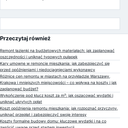
Przeczytaj również
Remont łazienki na budżetowych materiałach: jak zaplanować
oszczędności i uniknąć typowych pułapek
Kary umowne w remoncie mieszkania: jak zabezpieczyć się
przed opóźnieniami i niedociągnięciami wykonawcy
Różnice cen remontu w miastach na przykładzie Warszawy,
Krakowa i mniejszych miejscowości – co wpływa na koszty i jak
zaplanować budżet?
Wykończenie pod klucz koszt za m²: jak oszacować wydatki i
uniknąć ukrytych opłat
Koszt opóźnienia remontu mieszkania: jak rozpoznać przyczyny,
uniknąć przepłat i zabezpieczyć swoje interesy
Koszty formalne budowy domu: kluczowe wydatki i na co
zwrócić uwagę przed startem inwestycji