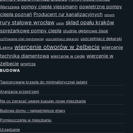
pompy ciepła viessmann
powietrzne pompy
Warszawa
ciepła poznań
Producent rur kanalizacyjnych
remont
rury stalowe wrocław
skład opału kraków
salon
sprężarkowe pompy ciepła
studnie głębinowe śląsk
uszczelniacz dekarski
szlifowanie stali nierdzewnej
uszczelniacz dekarski
wiercenie otworów w żelbecie
wiercenie
Lakma
techniką diamentową
wiercenie w
wiercenie w cegle
żelbecie
wnętrza
BUDOWA
Tapicerowane krzesła do minimalistycznej jadalni
Aranżacja przestrzeni
Na co zwracać uwagę kupując nowe mieszkanie
Budowa domu – najważniejsze etapy
Pomieszczenia w mieszkaniu
Urządzanie