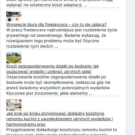
wpłynąć na ostateczny koszt adaptacji. …
Wynajęcie biura dla freelancera – czy to się opłaca?
W pracy freelancera najtrudniejsze jest rozdzielenie życia
prywatnego od zawodowego. Badania wykazują, że
rozwiązaniem tego problemu może być fizyczne
rozdzielenie tych dwóch …
Koszt zagospodarowania działki po budowie: jak
oszacować wydatki i uniknąć ukrytych opłat
Oszacowanie kosztów zagospodarowania działki po
budowie może być skomplikowane, zwłaszcza gdy nie
jesteś świadomy wszystkich potencjalnych wydatków.
Kluczowe jest zrozumienie, jakie elementy …
Jak krok po kroku przygotować dokładny kosztorys
remontu kuchni z uwzględnieniem ukrytych wydatków i
harmonogramu prac
Przygotowanie dokładnego kosztorysu remontu kuchni to
kluczowy krok, który może zadecydować o sukcesie