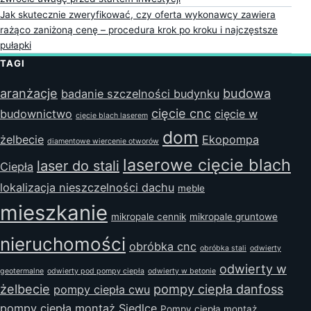
Jak skutecznie zweryfikować, czy oferta wykonawcy zawiera
rażąco zaniżoną cenę – procedura krok po kroku i najczęstsze
pułapki
TAGI
aranżacje
budowa
badanie szczelności budynku
cięcie cnc
budownictwo
cięcie w
cięcie blach laserem
dom
żelbecie
Ekopompa
diamentowe wiercenie otworów
laserowe cięcie blach
laser do stali
Ciepła
lokalizacja nieszczelności dachu
meble
mieszkanie
mikropale cennik
mikropale gruntowe
nieruchomości
obróbka cnc
obróbka stali
odwierty
odwierty w
geotermalne
odwierty pod pompy ciepła
odwierty w betonie
żelbecie
pompy ciepła danfoss
pompy ciepła cwu
pompy ciepła montaż Siedlce
Pompy ciepła montaż