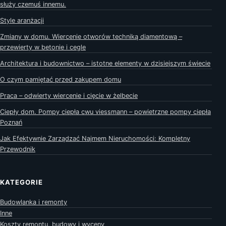
służy czemuś innemu.
Style aranżacji
Zmiany w domu. Wiercenie otworów techniką diamentową –
przewierty w betonie i cegle
Architektura i budownictwo – istotne elementy w dzisiejszym świecie
O czym pamiętać przed zakupem domu
Praca – odwierty wiercenie i cięcie w żelbecie
Ciepły dom. Pompy ciepła cwu viessmann – powietrzne pompy ciepła
Poznań
Jak Efektywnie Zarządzać Najmem Nieruchomości: Kompletny
Przewodnik
KATEGORIE
Budowlanka i remonty
Inne
Koszty remontu, budowy i wyceny