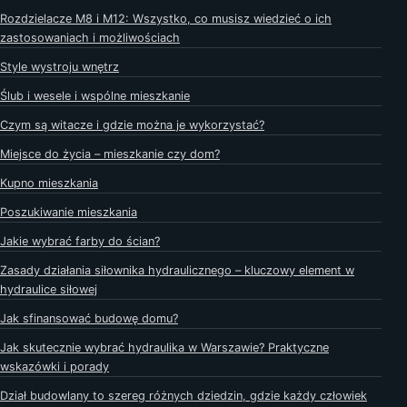
Rozdzielacze M8 i M12: Wszystko, co musisz wiedzieć o ich
zastosowaniach i możliwościach
Style wystroju wnętrz
Ślub i wesele i wspólne mieszkanie
Czym są witacze i gdzie można je wykorzystać?
Miejsce do życia – mieszkanie czy dom?
Kupno mieszkania
Poszukiwanie mieszkania
Jakie wybrać farby do ścian?
Zasady działania siłownika hydraulicznego – kluczowy element w
hydraulice siłowej
Jak sfinansować budowę domu?
Jak skutecznie wybrać hydraulika w Warszawie? Praktyczne
wskazówki i porady
Dział budowlany to szereg różnych dziedzin, gdzie każdy człowiek