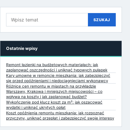
Szukaj:
SZUKAJ
Ostatnie wpisy
Remont łazienki na budżetowych materiałach: jak
zaplanować oszczędności i uniknąć typowych pułapek
Kary umowne w remoncie mieszkania: jak zabezpieczyć
się przed opóźnieniami i niedociągnięciami wykonawcy
Różnice cen remontu w miastach na przykładzie
Warszawy, Krakowa i mniejszych miejscowości – co
wpływa na koszty i jak zaplanować budżet?
Wykończenie pod klucz koszt za m²: jak oszacować
wydatki i uniknąć ukrytych opłat
Koszt opóźnienia remontu mieszkania: jak rozpoznać
przyczyny, uniknąć przepłat i zabezpieczyć swoje interesy