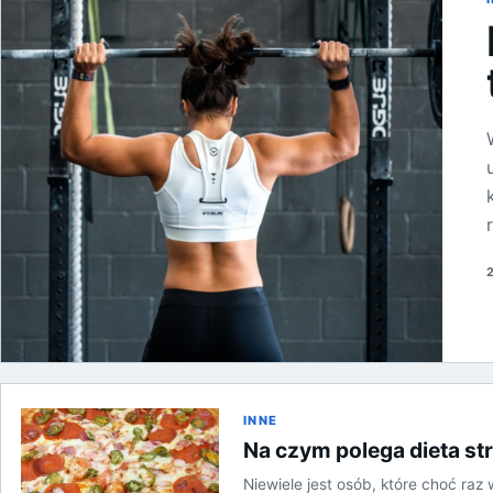
2
INNE
Na czym polega dieta st
Niewiele jest osób, które choć raz