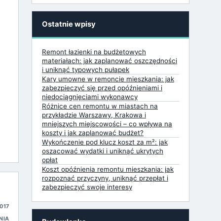
Ostatnie wpisy
Remont łazienki na budżetowych
materiałach: jak zaplanować oszczędności
i uniknąć typowych pułapek
Kary umowne w remoncie mieszkania: jak
zabezpieczyć się przed opóźnieniami i
niedociągnięciami wykonawcy
Różnice cen remontu w miastach na
przykładzie Warszawy, Krakowa i
mniejszych miejscowości – co wpływa na
koszty i jak zaplanować budżet?
Wykończenie pod klucz koszt za m²: jak
oszacować wydatki i uniknąć ukrytych
opłat
Koszt opóźnienia remontu mieszkania: jak
rozpoznać przyczyny, uniknąć przepłat i
zabezpieczyć swoje interesy
017
NIA