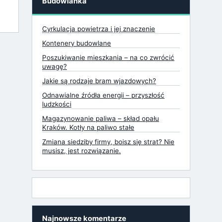
Budowlanka
Cyrkulacja powietrza i jej znaczenie
Kontenery budowlane
Poszukiwanie mieszkania – na co zwrócić
uwagę?
Jakie są rodzaje bram wjazdowych?
Odnawialne źródła energii – przyszłość
ludzkości
Magazynowanie paliwa – skład opału
Kraków. Kotły na paliwo stałe
Zmiana siedziby firmy, boisz się strat? Nie
musisz, jest rozwiązanie.
Najnowsze komentarze