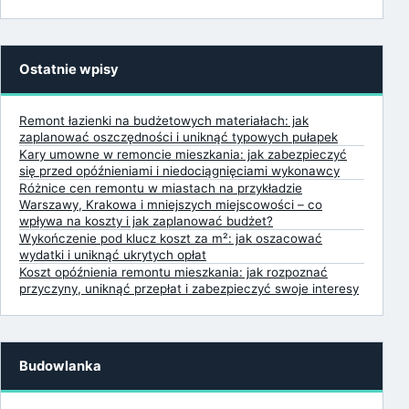
Ostatnie wpisy
Remont łazienki na budżetowych materiałach: jak
zaplanować oszczędności i uniknąć typowych pułapek
Kary umowne w remoncie mieszkania: jak zabezpieczyć
się przed opóźnieniami i niedociągnięciami wykonawcy
Różnice cen remontu w miastach na przykładzie
Warszawy, Krakowa i mniejszych miejscowości – co
wpływa na koszty i jak zaplanować budżet?
Wykończenie pod klucz koszt za m²: jak oszacować
wydatki i uniknąć ukrytych opłat
Koszt opóźnienia remontu mieszkania: jak rozpoznać
przyczyny, uniknąć przepłat i zabezpieczyć swoje interesy
Budowlanka