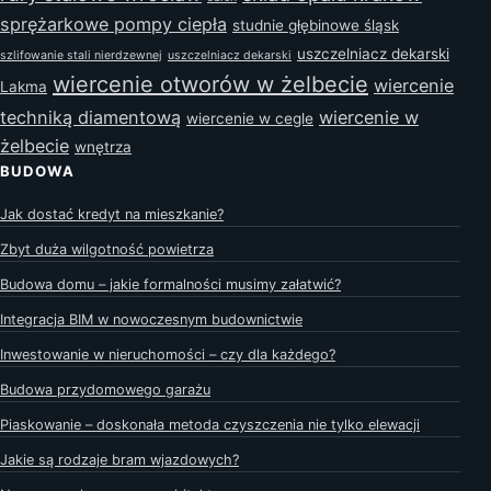
sprężarkowe pompy ciepła
studnie głębinowe śląsk
uszczelniacz dekarski
szlifowanie stali nierdzewnej
uszczelniacz dekarski
wiercenie otworów w żelbecie
wiercenie
Lakma
techniką diamentową
wiercenie w
wiercenie w cegle
żelbecie
wnętrza
BUDOWA
Jak dostać kredyt na mieszkanie?
Zbyt duża wilgotność powietrza
Budowa domu – jakie formalności musimy załatwić?
Integracja BIM w nowoczesnym budownictwie
Inwestowanie w nieruchomości – czy dla każdego?
Budowa przydomowego garażu
Piaskowanie – doskonała metoda czyszczenia nie tylko elewacji
Jakie są rodzaje bram wjazdowych?