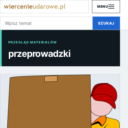
MENU
Szukaj:
SZUKAJ
PRZEGLĄD MATERIAŁÓW
przeprowadzki