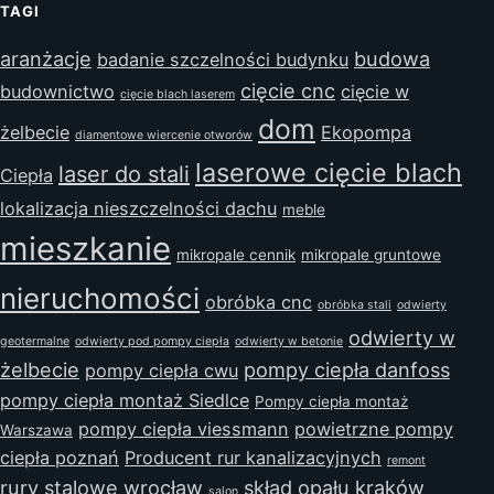
TAGI
aranżacje
budowa
badanie szczelności budynku
cięcie cnc
budownictwo
cięcie w
cięcie blach laserem
dom
żelbecie
Ekopompa
diamentowe wiercenie otworów
laserowe cięcie blach
laser do stali
Ciepła
lokalizacja nieszczelności dachu
meble
mieszkanie
mikropale cennik
mikropale gruntowe
nieruchomości
obróbka cnc
obróbka stali
odwierty
odwierty w
geotermalne
odwierty pod pompy ciepła
odwierty w betonie
żelbecie
pompy ciepła danfoss
pompy ciepła cwu
pompy ciepła montaż Siedlce
Pompy ciepła montaż
pompy ciepła viessmann
powietrzne pompy
Warszawa
ciepła poznań
Producent rur kanalizacyjnych
remont
rury stalowe wrocław
skład opału kraków
salon