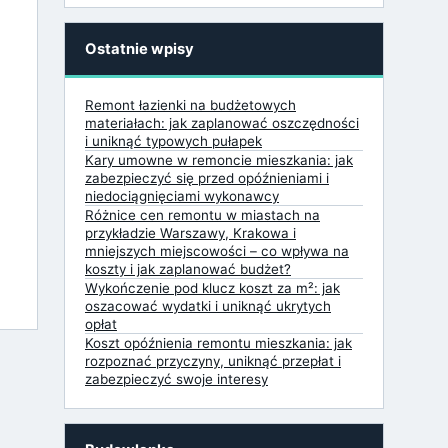
Ostatnie wpisy
Remont łazienki na budżetowych
materiałach: jak zaplanować oszczędności
i uniknąć typowych pułapek
Kary umowne w remoncie mieszkania: jak
zabezpieczyć się przed opóźnieniami i
niedociągnięciami wykonawcy
Różnice cen remontu w miastach na
przykładzie Warszawy, Krakowa i
mniejszych miejscowości – co wpływa na
koszty i jak zaplanować budżet?
Wykończenie pod klucz koszt za m²: jak
oszacować wydatki i uniknąć ukrytych
opłat
Koszt opóźnienia remontu mieszkania: jak
rozpoznać przyczyny, uniknąć przepłat i
zabezpieczyć swoje interesy