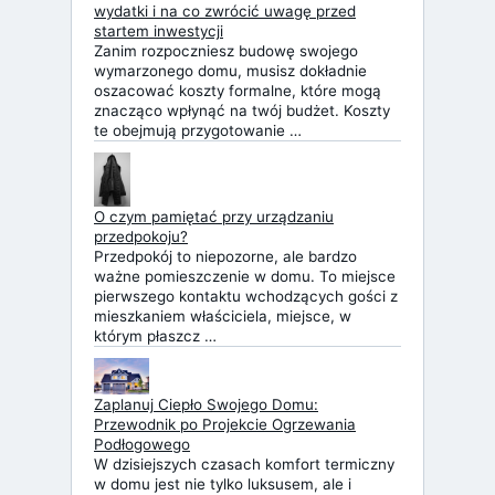
wydatki i na co zwrócić uwagę przed
startem inwestycji
Zanim rozpoczniesz budowę swojego
wymarzonego domu, musisz dokładnie
oszacować koszty formalne, które mogą
znacząco wpłynąć na twój budżet. Koszty
te obejmują przygotowanie …
O czym pamiętać przy urządzaniu
przedpokoju?
Przedpokój to niepozorne, ale bardzo
ważne pomieszczenie w domu. To miejsce
pierwszego kontaktu wchodzących gości z
mieszkaniem właściciela, miejsce, w
którym płaszcz …
Zaplanuj Ciepło Swojego Domu:
Przewodnik po Projekcie Ogrzewania
Podłogowego
W dzisiejszych czasach komfort termiczny
w domu jest nie tylko luksusem, ale i