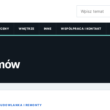
Szukaj:
YCENY
WNĘTRZE
INNE
WSPÓŁPRACA I KONTAKT
omów
BUDOWLANKA I REMONTY